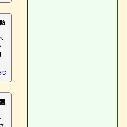
防
へ
ン
]
読む
置
し
さ