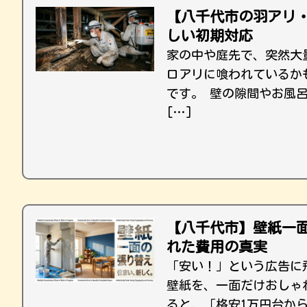
【八千代市の羽アリ・
しい初期対応
家の中や庭先で、突然大
ロアリに喰われているか
です。 壁の隙間やお風
[…]
【八千代市】壁紙一
れた費用の真実
「安い！」という広告に
壁紙を、一面だけおしゃ
ると、「格安1万円台か