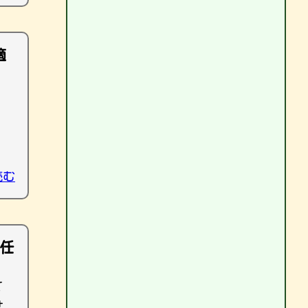
適
読む
任
て
せ