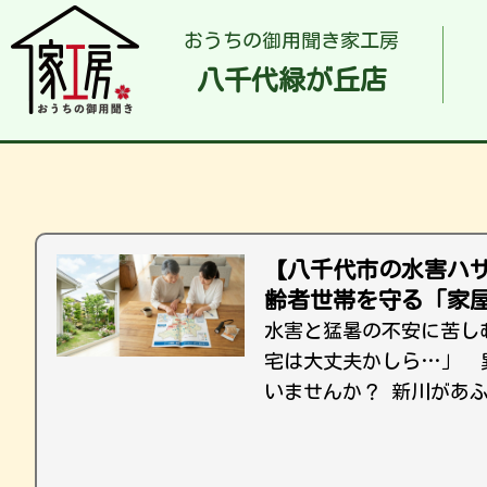
おうちの御用聞き家工房
八千代緑が丘店
【八千代市の水害ハ
齢者世帯を守る「家
水害と猛暑の不安に苦し
宅は大丈夫かしら…」 
いませんか？ 新川があふ