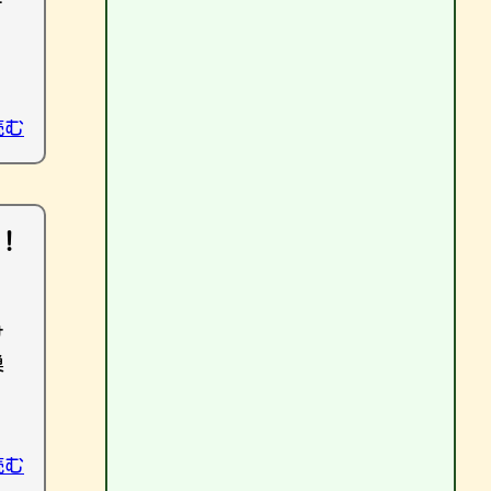
読む
！
け
巣
読む