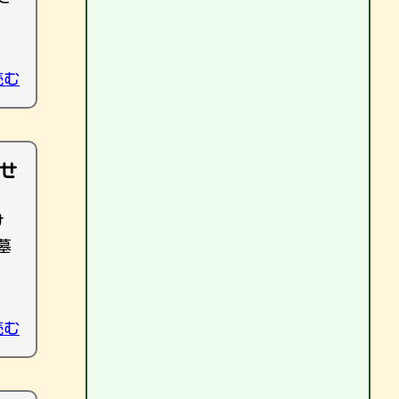
読む
せ
け
墓
読む