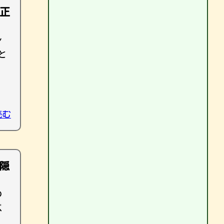
正
シ
と
読む
隠
の
べ