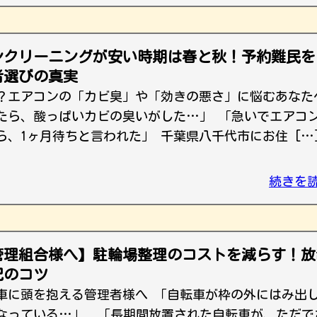
ンクリーニングが安い時期は春と秋！予約難民を
者選びの真実
？エアコンの「カビ臭」や「効きの悪さ」に悩むあなた
たら、酸っぱいカビの臭いがした…」 「急いでエアコ
、1ヶ月待ちと言われた」 千葉県八千代市にお住 […
続きを
管理組合様へ】駐輪場整理のコストを減らす！放
配のコツ
車に頭を抱える管理者様へ 「自転車が枠の外にはみ出
なっている…」 「長期間放置された自転車が、ただで