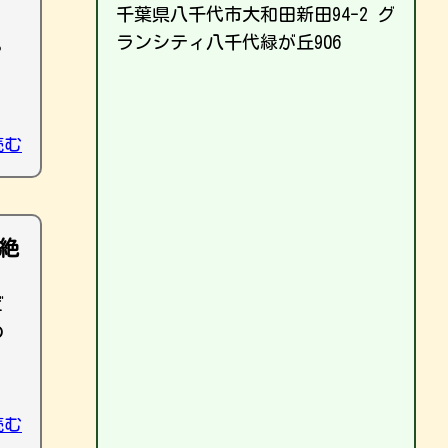
千葉県八千代市大和田新田94-2 グ
ランシティ八千代緑が丘906
？
読む
絶
ビ
の
読む