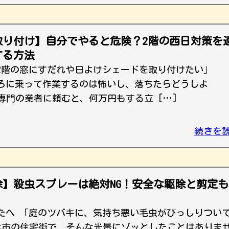
取り付け】自分でやると危険？2階の西日対策を
する方法
2階の窓にすだれや日よけシェードを取り付けたい」
ろに乗って作業するのは怖いし、落ちたらどうしよ
専門の業者に頼むと、何万円もする立 […]
続きを
】殺虫スプレーは絶対NG！安全な駆除と剪定も
たへ 「庭のツバキに、気持ち悪い毛虫がびっしりつい
代市の住宅街で、そんな光景にゾッとしたことはありま