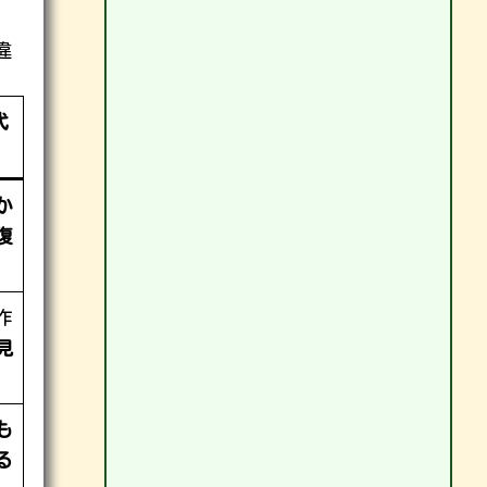
。
違
代
か
復
作
見
も
る