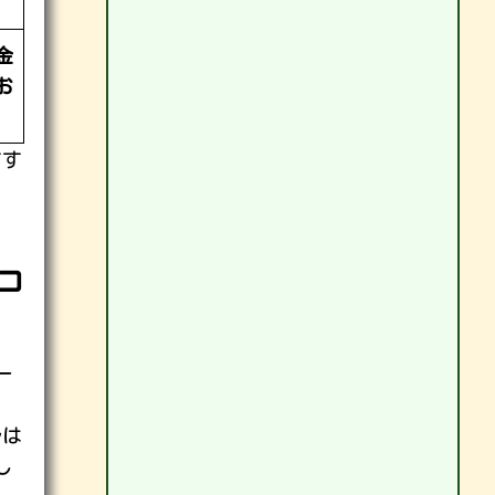
金
お
すす
コ
一
ルは
し