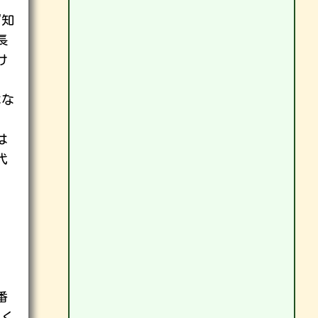
。
ず知
長
け
はな
、
は
代
番
用く