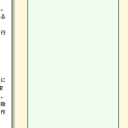
す。
出る
に行
由
りに
家
す。
掃除
、作
ま