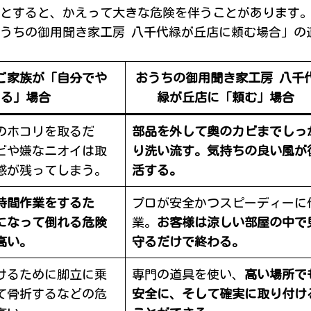
とすると、かえって大きな危険を伴うことがあります
うちの御用聞き家工房 八千代緑が丘店に頼む場合」の
ご家族が「自分でや
おうちの御用聞き家工房 八千
る」場合
緑が丘店に「頼む」場合
のホコリを取るだ
部品を外して奥のカビまでしっ
ビや嫌なニオイは取
り洗い流す。気持ちの良い風が
感が残ってしまう。
活する。
時間作業をするた
プロが安全かつスピーディーに
になって倒れる危険
業。
お客様は涼しい部屋の中で
高い。
守るだけで終わる。
けるために脚立に乗
専門の道具を使い、
高い場所で
て骨折するなどの危
安全に、そして確実に取り付け