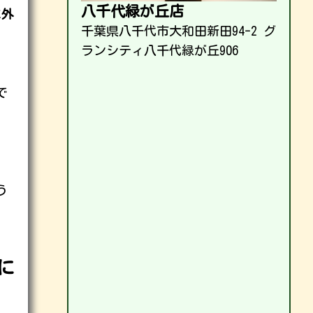
八千代緑が丘店
に外
千葉県八千代市大和田新田94-2 グ
ランシティ八千代緑が丘906
、
で
う
に