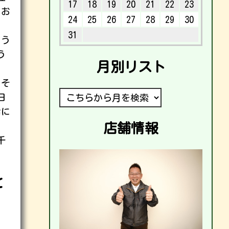
17
18
19
20
21
22
23
くお
24
25
26
27
28
29
30
31
まう
う
月別リスト
、そ
日
命に
店舗情報
千
と