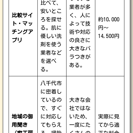
比べて、
業者が多
安いとこ
比較サイ
く、人に
ろを探せ
約10,000
ト・マッ
よって技
る。肌に
円〜
チングア
術や対応
優しい洗
14,500円
プリ
の良さに
剤を使う
大きなバ
業者など
ラつきが
を選べ
ある。
る。
八千代市
に密着し
ているの
大きな会
で、すぐ
社ではな
地域の御
に対応し
いため、
実際に見
用聞き
てもらえ
一度にた
てから適