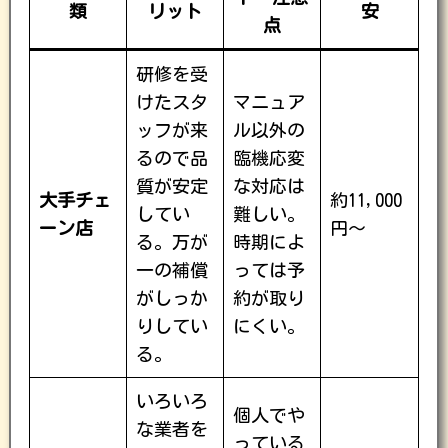
類
リット
安
点
研修を受
けたスタ
マニュア
ッフが来
ル以外の
るので品
臨機応変
質が安定
な対応は
大手チェ
約11,000
してい
難しい。
ーン店
円〜
る。万が
時期によ
一の補償
っては予
がしっか
約が取り
りしてい
にくい。
る。
いろいろ
個人でや
な業者を
っている